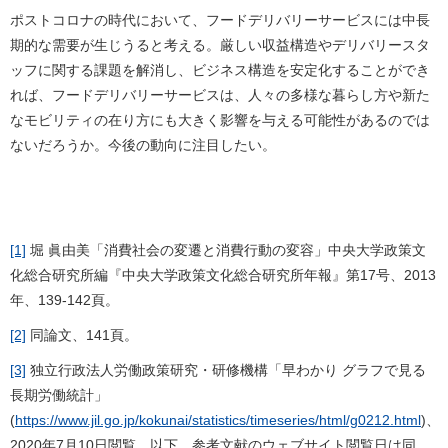
ポストコロナの時代において、フードデリバリーサービスには中長
期的な需要が生じうると考える。厳しい収益構造やデリバリースタ
ッフに関する課題を解消し、ビジネス構造を安定化することができ
れば、フードデリバリーサービスは、人々の多様な暮らし方や新た
なモビリティの在り方にも大きく影響を与える可能性があるのでは
ないだろうか。今後の動向に注目したい。
[1]
堀 眞由美「消費社会の変遷と消費行動の変容」中央大学政策文
化総合研究所編『中央大学政策文化総合研究所年報』第17号、2013
年、139-142頁。
[2]
同論文、141頁。
[3]
独立行政法人労働政策研究・研修機構「早わかり グラフで見る
長期労働統計」
(
https://www.jil.go.jp/kokunai/statistics/timeseries/html/g0212.html
)、
2020年7月10日閲覧。以下、参考文献のウェブサイト閲覧日は同