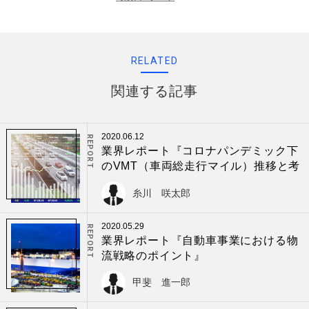
RELATED
関連する記事
2020.06.12
REPORT
業界レポート『コロナパンデミック下
のVMT（車両総走行マイル）推移と考
察』
糸川 咲太郎
2020.05.29
REPORT
業界レポート『自動車事業における物
流戦略のポイント』
甲斐 進一郎