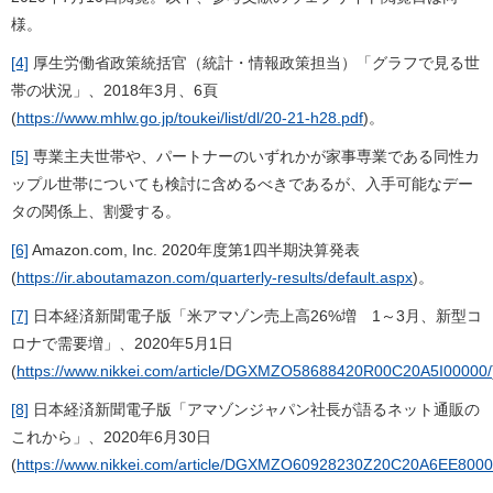
様。
[4]
厚生労働省政策統括官（統計・情報政策担当）「グラフで見る世
帯の状況」、2018年3月、6頁
(
https://www.mhlw.go.jp/toukei/list/dl/20-21-h28.pdf
)。
[5]
専業主夫世帯や、パートナーのいずれかが家事専業である同性カ
ップル世帯についても検討に含めるべきであるが、入手可能なデー
タの関係上、割愛する。
[6]
Amazon.com, Inc. 2020年度第1四半期決算発表
(
https://ir.aboutamazon.com/quarterly-results/default.aspx
)。
[7]
日本経済新聞電子版「米アマゾン売上高26%増 1～3月、新型コ
ロナで需要増」、2020年5月1日
(
https://www.nikkei.com/article/DGXMZO58688420R00C20A5I00000/
[8]
日本経済新聞電子版「アマゾンジャパン社長が語るネット通販の
これから」、2020年6月30日
(
https://www.nikkei.com/article/DGXMZO60928230Z20C20A6EE8000