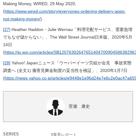
Making Money
, WIRED, 29 May 2020,
(
https://www.wired.com/story/everyones-ordering-delivery-apps-
not-making-money/
).
[27]
Heather Haddon・Julie Wernau「料理宅配サービス、需要急増
でもなぜ儲からない」、The Wall Street Journal日本版、2020年5月
14日
(
https://jp.wsj.com/articles/SB120763026476514047009045863829
[28]
Yahoo! Japanニュース「ウーバーイーツ労組が会見 事故実態
調査へ (全文1) 傷害見舞金制度の妥当性を検証」、2020年1月7日
(
https://news.yahoo.co.jp/articles/e9448e1e96d24e7e6c2e0ac47a6
苦瀬 康史
SERIES
#業界レポート