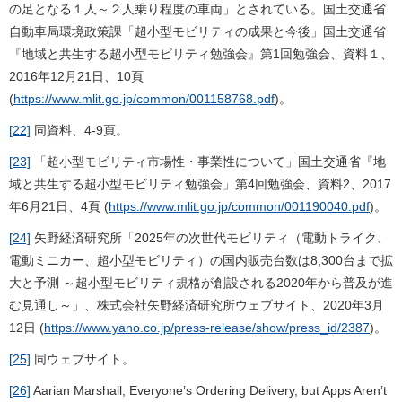
の足となる１人～２人乗り程度の車両」とされている。国土交通省
自動車局環境政策課「超小型モビリティの成果と今後」国土交通省
『地域と共生する超小型モビリティ勉強会』第1回勉強会、資料１、
2016年12月21日、10頁
(
https://www.mlit.go.jp/common/001158768.pdf
)。
[22]
同資料、4-9頁。
[23]
「超小型モビリティ市場性・事業性について」国土交通省『地
域と共生する超小型モビリティ勉強会」第4回勉強会、資料2、2017
年6月21日、4頁 (
https://www.mlit.go.jp/common/001190040.pdf
)。
[24]
矢野経済研究所「2025年の次世代モビリティ（電動トライク、
電動ミニカー、超小型モビリティ）の国内販売台数は8,300台まで拡
大と予測 ～超小型モビリティ規格が創設される2020年から普及が進
む見通し～」、株式会社矢野経済研究所ウェブサイト、2020年3月
12日 (
https://www.yano.co.jp/press-release/show/press_id/2387
)。
[25]
同ウェブサイト。
[26]
Aarian Marshall,
Everyone’s Ordering Delivery, but Apps Aren’t