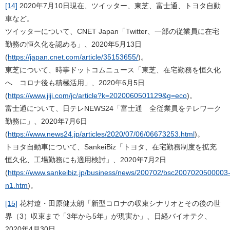
[14]
2020年7月10日現在、ツイッター、東芝、富士通、トヨタ自動
車など。
ツイッターについて、CNET Japan「Twitter、一部の従業員に在宅
勤務の恒久化を認める」、2020年5月13日
(
https://japan.cnet.com/article/35153655/
)。
東芝について、時事ドットコムニュース「東芝、在宅勤務を恒久化
へ コロナ後も積極活用」、2020年6月5日
(
https://www.jiji.com/jc/article?k=2020060501129&g=eco
)。
富士通について、日テレNEWS24「富士通 全従業員をテレワーク
勤務に」、2020年7月6日
(
https://www.news24.jp/articles/2020/07/06/06673253.html
)。
トヨタ自動車について、SankeiBiz「トヨタ、在宅勤務制度を拡充
恒久化、工場勤務にも適用検討」、2020年7月2日
(
https://www.sankeibiz.jp/business/news/200702/bsc2007020500003
n1.htm
)。
[15]
花村遼・田原健太朗「新型コロナの収束シナリオとその後の世
界（3）収束まで「3年から5年」が現実か」、日経バイオテク、
2020年4月30日