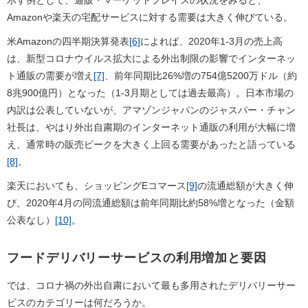
Amazonや楽天の宅配サービスに対する需要は大きく伸びている。
米Amazonの四半期決算発表
[6]
によれば、2020年1-3月の売上高
は、新型コロナウイルス拡大による外出制限の影響でインターネッ
ト通販の需要が増え
[7]
、前年同期比26%増の754億5200万ドル（約
8兆900億円）となった（1-3月期としては過去最高）。日本市場の
内訳は公表していないが、アマゾンジャパンのジャスパー・チャン
社長は、やはり外出自粛期のインターネット通販の利用が大幅に増
え、通常時の販売ピークを大きく上回る需要があったと語っている
[8]
。
楽天においても、ショッピングEコマース
[9]
の流通総額が大きく伸
び、2020年4月の同流通総額は前年同期比約58%増となった（金額
公表なし）
[10]
。
フードデリバリーサービスの利用増加と要因
では、コロナ禍の外出自粛において最も多用されたデリバリーサー
ビスのカテゴリーは何だろうか。