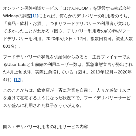
オンライン保険相談サービス「ほけんROOM」を運営する株式会社
Wizleapの調査
[11]
によれば、何らかのデリバリーの利用者のうち、
「食品・飲料・お酒」、つまりフードデリバリーの利用者が突出し
て多かったことがわかる（図３。デリバリー利用者の約84%がフー
ドデリバリーを利用。2020年5月8日～12日。複数回答可。調査人数
803名）。
フードデリバリーの状況を供給側からみると、主要プレイヤーであ
るUber Eatsと出前館の利用ユーザー数は、緊急事態宣言が発出され
た4月上旬以降、実際に急増している（図４。2019年12月～2020年
4月）
[12]
。
このことからは、飲食店が一斉に営業を自粛し、人々が感染リスク
を避けて在宅するようになった状況下で、フードデリバリーサービ
スが盛んに利用された様子がうかがえる。
図３：デリバリー利用者の利用サービス内容