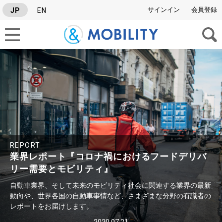
サインイン
会員登録
JP
EN
タグから検索
SERIES
#Israel News Letter
#グルーバル自動車ニュース
#業界レポート
REPORT
業界レポート『コロナ禍におけるフードデリバ
リー需要とモビリティ』
自動車業界、そして未来のモビリティ社会に関連する業界の最新
動向や、世界各国の自動車事情など、さまざまな分野の有識者の
レポートをお届けします。