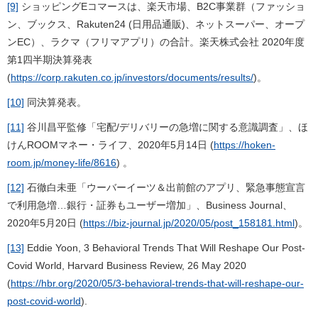
[9]
ショッピングEコマースは、楽天市場、B2C事業群（ファッショ
ン、ブックス、Rakuten24 (日用品通販)、ネットスーパー、オープ
ンEC）、ラクマ（フリマアプリ）の合計。楽天株式会社 2020年度
第1四半期決算発表
(
https://corp.rakuten.co.jp/investors/documents/results/
)。
[10]
同決算発表。
[11]
谷川昌平監修「宅配/デリバリーの急増に関する意識調査」、ほ
けんROOMマネー・ライフ、2020年5月14日 (
https://hoken-
room.jp/money-life/8616
) 。
[12]
石徹白未亜「ウーバーイーツ＆出前館のアプリ、緊急事態宣言
で利用急増…銀行・証券もユーザー増加」、Business Journal、
2020年5月20日 (
https://biz-journal.jp/2020/05/post_158181.html
)。
[13]
Eddie Yoon,
3 Behavioral Trends That Will Reshape Our Post-
Covid World
, Harvard Business Review, 26 May 2020
(
https://hbr.org/2020/05/3-behavioral-trends-that-will-reshape-our-
post-covid-world
).