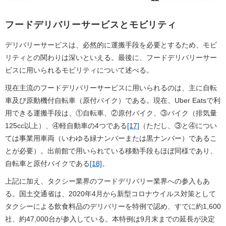
フードデリバリーサービスとモビリティ
デリバリーサービスは、必然的に運搬手段を必要とするため、モビ
リティとの関わりは深いといえる。最後に、フードデリバリーサー
ビスに用いられるモビリティについて述べる。
現在主流のフードデリバリーサービスに用いられるのは、主に自転
車及び原動機付自転車（原付バイク）である。現在、Uber Eatsで利
用できる運搬手段は、①自転車、②原付バイク、③バイク（排気量
125cc以上）、④軽自動車の4つである
[17]
（ただし、③と④につい
ては事業用車両（いわゆる緑ナンバーまたは黒ナンバー）であるこ
とが必要）。出前館で用いられている移動手段もほぼ同様であり、
自転車と原付バイクである
[18]
。
上記に加え、タクシー業界のフードデリバリー業界への参入もあ
る。国土交通省は、2020年4月から新型コロナウイルス対策として
タクシーによる飲食料品のデリバリーを特例で認め、すでに約1,600
社、約47,000台が参入している。本特例は9月末までの延長が決定