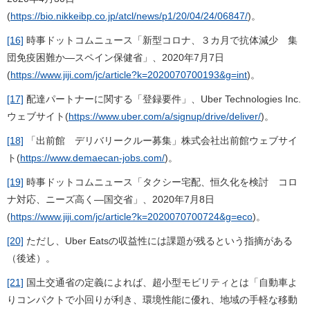
(
https://bio.nikkeibp.co.jp/atcl/news/p1/20/04/24/06847/
)。
[16]
時事ドットコムニュース「新型コロナ、３カ月で抗体減少 集
団免疫困難か―スペイン保健省」、2020年7月7日
(
https://www.jiji.com/jc/article?k=2020070700193&g=int
)。
[17]
配達パートナーに関する「登録要件」、Uber Technologies Inc.
ウェブサイト(
https://www.uber.com/a/signup/drive/deliver/
)。
[18]
「出前館 デリバリークルー募集」株式会社出前館ウェブサイ
ト(
https://www.demaecan-jobs.com/
)。
[19]
時事ドットコムニュース「タクシー宅配、恒久化を検討 コロ
ナ対応、ニーズ高く―国交省」、2020年7月8日
(
https://www.jiji.com/jc/article?k=2020070700724&g=eco
)。
[20]
ただし、Uber Eatsの収益性には課題が残るという指摘がある
（後述）。
[21]
国土交通省の定義によれば、超小型モビリティとは「自動車よ
りコンパクトで小回りが利き、環境性能に優れ、地域の手軽な移動