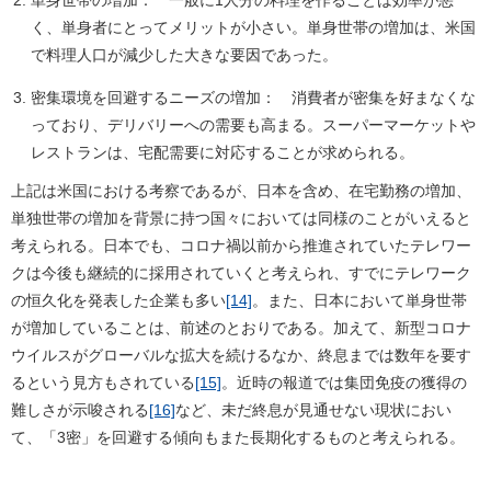
単身世帯の増加： 一般に1人分の料理を作ることは効率が悪
く、単身者にとってメリットが小さい。単身世帯の増加は、米国
で料理人口が減少した大きな要因であった。
密集環境を回避するニーズの増加： 消費者が密集を好まなくな
っており、デリバリーへの需要も高まる。スーパーマーケットや
レストランは、宅配需要に対応することが求められる。
上記は米国における考察であるが、日本を含め、在宅勤務の増加、
単独世帯の増加を背景に持つ国々においては同様のことがいえると
考えられる。日本でも、コロナ禍以前から推進されていたテレワー
クは今後も継続的に採用されていくと考えられ、すでにテレワーク
の恒久化を発表した企業も多い
[14]
。また、日本において単身世帯
が増加していることは、前述のとおりである。加えて、新型コロナ
ウイルスがグローバルな拡大を続けるなか、終息までは数年を要す
るという見方もされている
[15]
。近時の報道では集団免疫の獲得の
難しさが示唆される
[16]
など、未だ終息が見通せない現状におい
て、「3密」を回避する傾向もまた長期化するものと考えられる。