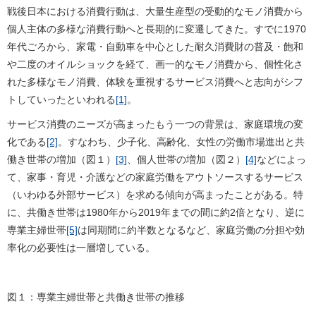
戦後日本における消費行動は、大量生産型の受動的なモノ消費から
個人主体の多様な消費行動へと長期的に変遷してきた。すでに1970
年代ごろから、家電・自動車を中心とした耐久消費財の普及・飽和
や二度のオイルショックを経て、画一的なモノ消費から、個性化さ
れた多様なモノ消費、体験を重視するサービス消費へと志向がシフ
トしていったといわれる
[1]
。
サービス消費のニーズが高まったもう一つの背景は、家庭環境の変
化である
[2]
。すなわち、少子化、高齢化、女性の労働市場進出と共
働き世帯の増加（図１）
[3]
、個人世帯の増加（図２）
[4]
などによっ
て、家事・育児・介護などの家庭労働をアウトソースするサービス
（いわゆる外部サービス）を求める傾向が高まったことがある。特
に、共働き世帯は1980年から2019年までの間に約2倍となり、逆に
専業主婦世帯
[5]
は同期間に約半数となるなど、家庭労働の分担や効
率化の必要性は一層増している。
図１：専業主婦世帯と共働き世帯の推移