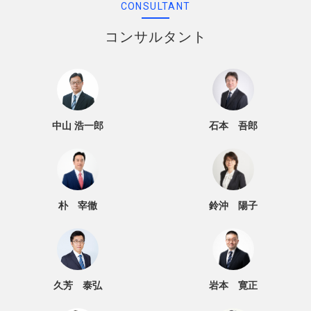
CONSULTANT
コンサルタント
中山 浩一郎
石本 吾郎
朴 宰徹
鈴沖 陽子
久芳 泰弘
岩本 寛正