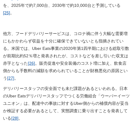
を、2025年で約7,000台、2030年で約10,000台と予測している
[25]
。
他方、フードデリバリーサービスは、コロナ禍に伴う大幅な需要増
にもかかわらず収益を十分に確保できていないとも指摘されてい
る。米国では、Uber Eats事業の2020年第1四半期における総取引数
が前期比約52％増と発表されたが、コストなどを差し引いた収支は
赤字となった
[26]
。販売促進や安全装備のコスト増に加え、飲食店
側からも手数料の減額を求められていることが財務悪化の原因とい
う
[27]
。
デリバリースタッフの安全面でも未だ課題があるといわれる。日本
のUber Eatsデリバリースタッフでつくる労働組合「ウーバーイーツ
ユニオン」は、配達中の事故に対するUber側からの補償内容が妥当
か検証する必要があるとして、実態調査に乗り出すことを発表して
いる
[28]
。