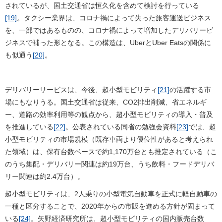
されているが、国土交通省は恒久化を含めて検討を行っている
[19]
。タクシー業界は、コロナ禍によって失った旅客運送ビジネス
を、一部ではあるものの、コロナ禍によって増加したデリバリービ
ジネスで補った形となる。この構造は、UberとUber Eatsの関係に
も似通う
[20]
。
デリバリーサービスは、今後、超小型モビリティ
[21]
の活躍する市
場にもなりうる。国土交通省は従来、CO2排出削減、省エネルギ
ー、道路の効率利用等の観点から、超小型モビリティの導入・普及
を推進している
[22]
。公表されている同省の勉強会資料
[23]
では、超
小型モビリティの市場規模（既存車両より優位性があると考えられ
た領域）は、保有台数ベースで約1,170万台とも推定されている（こ
のうち集配・デリバリー関連は約19万台、うち飲料・フードデリバ
リー関連は約2.4万台）。
超小型モビリティは、2人乗りの小型電気自動車を正式に軽自動車の
一種と区分することで、2020年からの市販を進める方針が固まって
いる
[24]
。矢野経済研究所は、超小型モビリティの国内販売台数