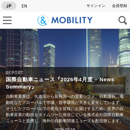
サインイン
会員登録
JP
EN
タグから検索
SERIES
REPORT
#Israel News Letter
#グルーバル自動車ニュース
#業界レポート
国際自動車ニュース『2026年4月度 – News
Summary』
自動車業界は、先進国から新興国への需要シフト、自動運転、電
動化などグローバルで市場・競争環境が大きく変化しています。
そうしたグローバルでの変化を皆様にお届けするため、世界の自
動車産業の動向をタイムリーに発信している株式会社国際自動車
ニュースと提携し、海外の自動車関連ニュースを配信致します。