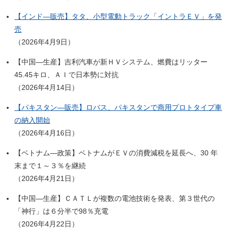
【インド―販売】タタ、小型電動トラック「イントラＥＶ」を発
売
（2026年4月9日）
【中国―生産】吉利汽車が新ＨＶシステム、燃費はリッター
45.45キロ、ＡＩで日本勢に対抗
（2026年4月14日）
【パキスタン―販売】ロバス、パキスタンで商用プロトタイプ車
の納入開始
（2026年4月16日）
【ベトナム―政策】ベトナムがＥＶの消費減税を延長へ、30 年
末まで１～３％を継続
（2026年4月21日）
【中国―生産】ＣＡＴＬが複数の電池技術を発表、第３世代の
「神行」は６分半で98％充電
（2026年4月22日）