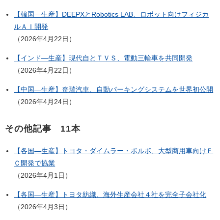
【韓国―生産】DEEPXとRobotics LAB、ロボット向けフィジカ
ルＡＩ開発
（2026年4月22日）
【インド―生産】現代自とＴＶＳ、電動三輪車を共同開発
（2026年4月22日）
【中国―生産】奇瑞汽車、自動パーキングシステムを世界初公開
（2026年4月24日）
その他記事 11本
【各国―生産】トヨタ・ダイムラー・ボルボ、大型商用車向けＦ
Ｃ開発で協業
（2026年4月1日）
【各国―生産】トヨタ紡織、海外生産会社４社を完全子会社化
（2026年4月3日）