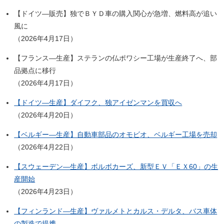
【ドイツ―販売】独でＢＹＤ車の購入関心が急増、燃料高が追い
風に
（2026年4月17日）
【フランス―生産】ステランの仏ポワシー工場が生産終了へ、部
品拠点に移行
（2026年4月17日）
【ドイツ―生産】ダイフク、独アイゼンマンを買収へ
（2026年4月20日）
【ベルギー―生産】自動車部品のオモビオ、ベルギー工場を売却
（2026年4月22日）
【スウェーデン―生産】ボルボカーズ、新型ＥＶ「ＥＸ60」の生
産開始
（2026年4月23日）
【フィンランド―生産】ヴァルメトとカルス・デルタ、バス車体
の製造で提携