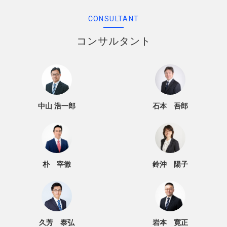
CONSULTANT
コンサルタント
中山 浩一郎
石本 吾郎
朴 宰徹
鈴沖 陽子
久芳 泰弘
岩本 寛正