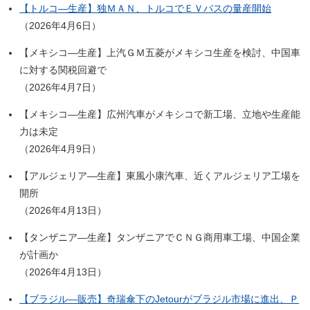
【トルコ―生産】独ＭＡＮ、トルコでＥＶバスの量産開始
（2026年4月6日）
【メキシコ―生産】上汽ＧＭ五菱がメキシコ生産を検討、中国車
に対する関税回避で
（2026年4月7日）
【メキシコ―生産】広州汽車がメキシコで新工場、立地や生産能
力は未定
（2026年4月9日）
【アルジェリア―生産】東風小康汽車、近くアルジェリア工場を
開所
（2026年4月13日）
【タンザニア―生産】タンザニアでＣＮＧ商用車工場、中国企業
が計画か
（2026年4月13日）
【ブラジル―販売】奇瑞傘下のJetourがブラジル市場に進出、Ｐ