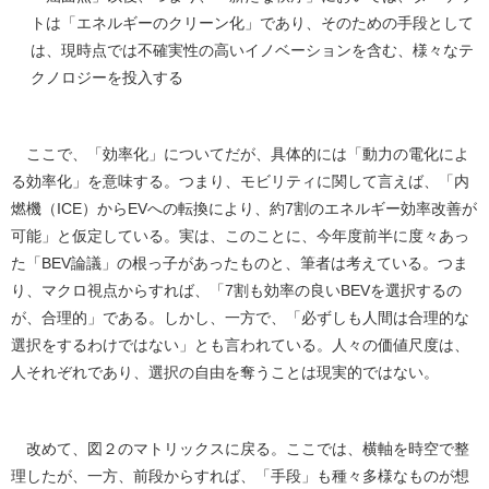
トは「エネルギーのクリーン化」であり、そのための手段として
は、現時点では不確実性の高いイノベーションを含む、様々なテ
クノロジーを投入する
ここで、「効率化」についてだが、具体的には「動力の電化によ
る効率化」を意味する。つまり、モビリティに関して言えば、「内
燃機（ICE）からEVへの転換により、約7割のエネルギー効率改善が
可能」と仮定している。実は、このことに、今年度前半に度々あっ
た「BEV論議」の根っ子があったものと、筆者は考えている。つま
り、マクロ視点からすれば、「7割も効率の良いBEVを選択するの
が、合理的」である。しかし、一方で、「必ずしも人間は合理的な
選択をするわけではない」とも言われている。人々の価値尺度は、
人それぞれであり、選択の自由を奪うことは現実的ではない。
改めて、図２のマトリックスに戻る。ここでは、横軸を時空で整
理したが、一方、前段からすれば、「手段」も種々多様なものが想