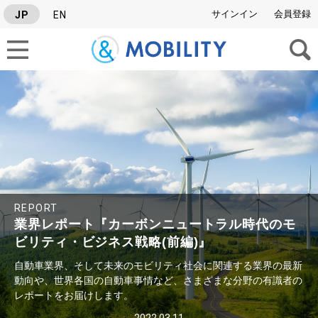
サインイン
会員登録
JP
EN
タグから検索
SERIES
#Israel News Letter
#グルーバル自動車ニュース
#業界レポート
REPORT
業界レポート『カーボンニュートラル時代のモ
ビリティ・ビジネス戦略(前編)』
自動車業界、そして未来のモビリティ社会に関連する業界の最新
動向や、世界各国の自動車事情など、さまざまな分野の有識者の
レポートをお届けします。