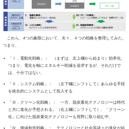
これら、4つの象限において、夫々、４つの戦略を整理してみた。
つまり、
「Ⅰ．電動化戦略」： （まずは、左上欄から始まり）効率化、
つまり、電化を軸にエネルギー削減を追求するが、それだけで
は、十分ではない、
「Ⅱ．システム戦略」： （左下欄にシフトして）あらゆる手段
を統合的にシステムとして投入する
「Ⅲ．クリーン化戦略」： 一方、脱炭素化テクノロジーは時代
と共に進化が予想される。（右上欄にシフトして）、「クリーン
化」に向けた脱炭素化テクノロジーも視野に取り組む中、
「Ⅳ．価値創造戦略」： テクノロジーと社会等諸々の進化が結