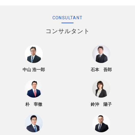
CONSULTANT
コンサルタント
中山 浩一郎
石本 吾郎
朴 宰徹
鈴沖 陽子