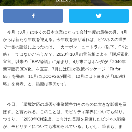
2022.03.11
今月（3月）は多くの日本企業にとって会計年度の最後の月、4月
からは新たな年度を迎える。今年度を振り返れば、ビジネスの世界
で一番の話題に上ったのは、「カーボンニュートラル（以下、CNと
略）」ではないだろうか？。2020年10月の菅首相による「脱炭素化
宣言」以来の「BEV論議」に始まり、4月末にはホンダが「2040年
新車販売BEV化」を宣言、7月にはEUが政策パッケージ「Fit for
55」を発表、11月にはCOP26が開催、12月にはトヨタが「BEV戦
略」を発表、と、話題は事欠かず。
今日、「環境対応の成否が事業競争力そのものに大きな影響を及
ぼす」と言われる。このことは、モビリティ業界についても然り。
つまり、「2050年CN達成」に向けた長期を見渡したビジネス戦略
が、モビリティについても求められている。しかし、筆者も、ま