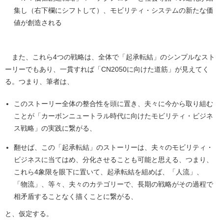
集し（右下欄にシフトして）、モビリティ・システムの新たな価
値が創造される
また、これら4つの戦略は、全体で「起承転結」のシンプルなスト
ーリーでもあり、一貫すれば「CN2050に向けた道筋」が見えてく
る。つまり、筆者は、
このストーリー全体の整合性を頭に置き、夫々に今から取り組む
ことが「カーボンニュートラル時代に向けたモビリティ・ビジネ
ス戦略」の実践に繋がる、
翻せば、この「起承転結」のストーリーは、夫々のモビリティ・
ビジネスに当てはめ、分化させることも可能と思える、つまり、
これら4象限を眼下に置いて、起承転結を組めば、「人流」、
「物流」、等々、夫々のカテゴリーで、長期の戦略がその過程で
相矛盾することなく描くことに繋がる、
と、仮定する。