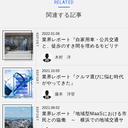
RELATED
関連する記事
2022.01.06
REPORT
業界レポート『自家用車・公共交通
と、徒歩のすき間を埋めるモビリテ
ィ』
木村 洋
2021.10.05
REPORT
業界レポート『クルマ選びに悩む時代
がやってきた』
藤本 洋登
2021.08.02
REPORT
業界レポート『地域型MaaSにおける市
民との協働 ～ 横浜での地域交通サ
ービス実証実験を例に』