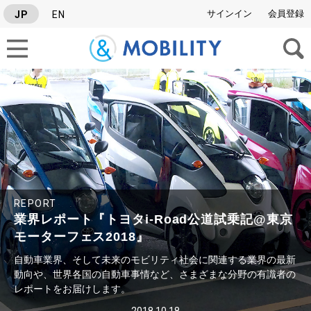
サインイン
会員登録
JP
EN
タグから検索
SERIES
#Israel News Letter
#グルーバル自動車ニュース
#業界レポート
REPORT
業界レポート『トヨタi-Road公道試乗記@東京
モーターフェス2018』
自動車業界、そして未来のモビリティ社会に関連する業界の最新
動向や、世界各国の自動車事情など、さまざまな分野の有識者の
レポートをお届けします。