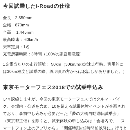
今回試乗したi-Roadの仕様
全長：2,350mm
全幅：870mm
全高： 1,445mm
最高時速： 60km/h
乗車定員：1名
充電所要時間：3時間（100Vの家庭用電源）
1充電当たりの走行距離： 50km（30km/hの定速走行時。実用的に
は30km程度と試乗の際、説明員の方からはお話しがありました。）
東京モーターフェス2018での試乗申込み
少々脱線しますが、今回の東京モーターフェスではクルマ・バイ
ク、会場内・公道を含め、10を超える試乗体験イベントが企画され
ており、事前申し込みが必要だった「夢の大橋自動運転試乗会」
（東京都主催）を除くと、試乗体験の申し込みは「会場内で」「ス
マートフォン上のアプリから」「開催時刻の2時間前以降に」行うと