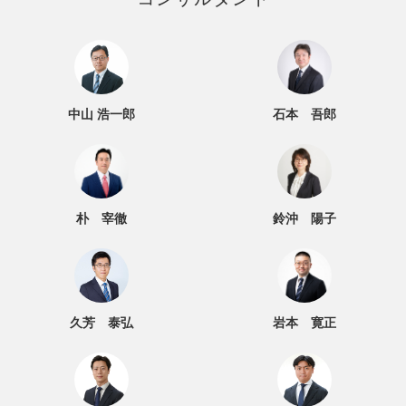
中山 浩一郎
石本 吾郎
朴 宰徹
鈴沖 陽子
久芳 泰弘
岩本 寛正