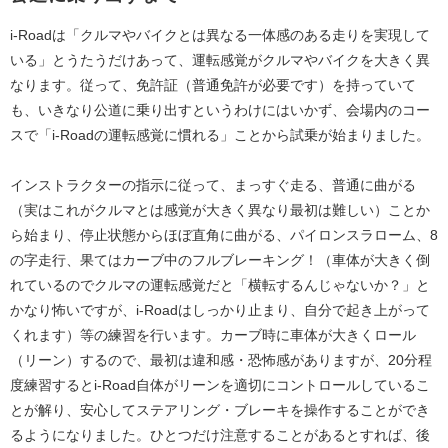
i-Roadは「クルマやバイクとは異なる一体感のある走りを実現して
いる」とうたうだけあって、運転感覚がクルマやバイクを大きく異
なります。従って、免許証（普通免許が必要です）を持っていて
も、いきなり公道に乗り出すというわけにはいかず、会場内のコー
スで「i-Roadの運転感覚に慣れる」ことから試乗が始まりました。
インストラクターの指示に従って、まっすぐ走る、普通に曲がる
（実はこれがクルマとは感覚が大きく異なり最初は難しい）ことか
ら始まり、停止状態からほぼ直角に曲がる、パイロンスラローム、8
の字走行、果てはカーブ中のフルブレーキング！（車体が大きく倒
れているのでクルマの運転感覚だと「横転するんじゃないか？」と
かなり怖いですが、i-Roadはしっかり止まり、自分で起き上がって
くれます）等の練習を行います。カーブ時に車体が大きくロール
（リーン）するので、最初は違和感・恐怖感がありますが、20分程
度練習するとi-Road自体がリーンを適切にコントロールしているこ
とが解り、安心してステアリング・ブレーキを操作することができ
るようになりました。ひとつだけ注意することがあるとすれば、後