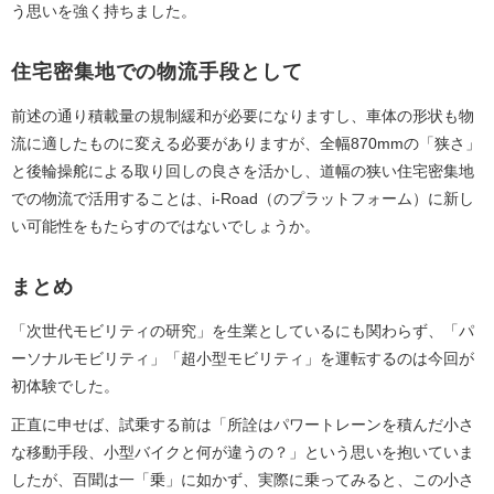
う思いを強く持ちました。
住宅密集地での物流手段として
前述の通り積載量の規制緩和が必要になりますし、車体の形状も物
流に適したものに変える必要がありますが、全幅870mmの「狭さ」
と後輪操舵による取り回しの良さを活かし、道幅の狭い住宅密集地
での物流で活用することは、i-Road（のプラットフォーム）に新し
い可能性をもたらすのではないでしょうか。
まとめ
「次世代モビリティの研究」を生業としているにも関わらず、「パ
ーソナルモビリティ」「超小型モビリティ」を運転するのは今回が
初体験でした。
正直に申せば、試乗する前は「所詮はパワートレーンを積んだ小さ
な移動手段、小型バイクと何が違うの？」という思いを抱いていま
したが、百聞は一「乗」に如かず、実際に乗ってみると、この小さ