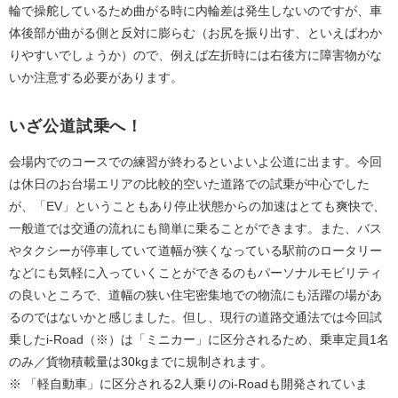
輪で操舵しているため曲がる時に内輪差は発生しないのですが、車
体後部が曲がる側と反対に膨らむ（お尻を振り出す、といえばわか
りやすいでしょうか）ので、例えば左折時には右後方に障害物がな
いか注意する必要があります。
いざ公道試乗へ！
会場内でのコースでの練習が終わるといよいよ公道に出ます。今回
は休日のお台場エリアの比較的空いた道路での試乗が中心でした
が、「EV」ということもあり停止状態からの加速はとても爽快で、
一般道では交通の流れにも簡単に乗ることができます。また、バス
やタクシーが停車していて道幅が狭くなっている駅前のロータリー
などにも気軽に入っていくことができるのもパーソナルモビリティ
の良いところで、道幅の狭い住宅密集地での物流にも活躍の場があ
るのではないかと感じました。但し、現行の道路交通法では今回試
乗したi-Road（※）は「ミニカー」に区分されるため、乗車定員1名
のみ／貨物積載量は30kgまでに規制されます。
※ 「軽自動車」に区分される2人乗りのi-Roadも開発されていま