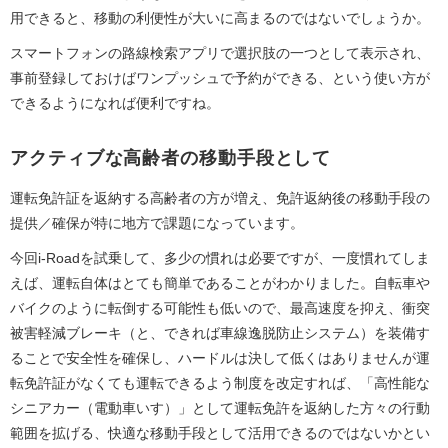
用できると、移動の利便性が大いに高まるのではないでしょうか。
スマートフォンの路線検索アプリで選択肢の一つとして表示され、
事前登録しておけばワンプッシュで予約ができる、という使い方が
できるようになれば便利ですね。
アクティブな高齢者の移動手段として
運転免許証を返納する高齢者の方が増え、免許返納後の移動手段の
提供／確保が特に地方で課題になっています。
今回i-Roadを試乗して、多少の慣れは必要ですが、一度慣れてしま
えば、運転自体はとても簡単であることがわかりました。自転車や
バイクのように転倒する可能性も低いので、最高速度を抑え、衝突
被害軽減ブレーキ（と、できれば車線逸脱防止システム）を装備す
ることで安全性を確保し、ハードルは決して低くはありませんが運
転免許証がなくても運転できるよう制度を改定すれば、「高性能な
シニアカー（電動車いす）」として運転免許を返納した方々の行動
範囲を拡げる、快適な移動手段として活用できるのではないかとい