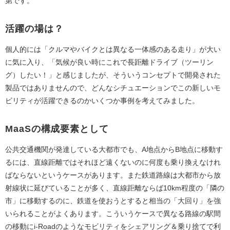
第です。
活躍の場は？
個人的には「クルマやバイクとは異なる一体感のある走り」が大い
に気に入り、「気候が良い時にこれで長距離ドライブ（ツーリン
グ）したい！」と感じましたが、そういうコンセプトで開発された
製品ではありませんので、どんなシチュエーションでこの新しいモ
ビリティが活躍できるのかいくつか事例を考えてみました。
MaaSの構成要素として
公共交通機関が発達している大都市でも、A地点からB地点に移動す
るには、直線距離ではそれほど遠くないのに何度も乗り換えなけれ
ばならないというケースがあります。また鉄道路線は大都市から放
射線状に延びていることが多く、直線距離ならば10km程度の「隣の
市」に移動するのに、鉄道を使おうとすると相当の「大回り」を強
いられることがよくあります。こういうケースで異なる路線の駅間
の移動にi-Roadのようなモビリティをシェアリング＆乗り捨てで利