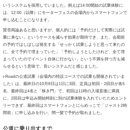
いうシステムを採用していました。例えば14:00開始の試乗体験に
は、12:00（以降）にモーターフェスの会場内からスマートフォンで
申し込むことになります。
賛否両論あると思いますが、個人的には「予約だけして実際には試
乗に来ない」というケースを減らす効果が期待でき、また、会期前
の予約ではしばしば発生する「せっかく試乗しようと思って来たの
に、全て予約で埋まっていた」「予約しようとしたけれど、全て埋
まっていたのでイベント自体に行かない」という不満を持つ方も減
らせるという意味で、良いシステムだと感じました。
i-Roadの公道試乗（会場内の特設コースでの試乗も開催されていま
した）は、最終日の10月8日は1日に3回、定員は初回・2回目が各5
名、最終回は4名と「狭き門」で、初回は11時の入場直後に満員
に、2回目は申込み開始時刻に別の試乗体験を入れていたためエント
リーできず、最終回はスマートフォンとにらめっこで「ジャスト2時
間前」に申し込みを行い、間一髪で予約が取れました。
公道に乗り出すまで