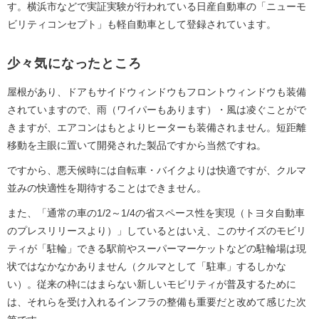
す。横浜市などで実証実験が行われている日産自動車の「ニューモ
ビリティコンセプト」も軽自動車として登録されています。
少々気になったところ
屋根があり、ドアもサイドウィンドウもフロントウィンドウも装備
されていますので、雨（ワイパーもあります）・風は凌ぐことがで
きますが、エアコンはもとよりヒーターも装備されません。短距離
移動を主眼に置いて開発された製品ですから当然ですね。
ですから、悪天候時には自転車・バイクよりは快適ですが、クルマ
並みの快適性を期待することはできません。
また、「通常の車の1/2～1/4の省スペース性を実現（トヨタ自動車
のプレスリリースより）」しているとはいえ、このサイズのモビリ
ティが「駐輪」できる駅前やスーパーマーケットなどの駐輪場は現
状ではなかなかありません（クルマとして「駐車」するしかな
い）。従来の枠にはまらない新しいモビリティが普及するために
は、それらを受け入れるインフラの整備も重要だと改めて感じた次